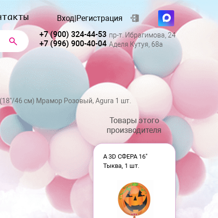
нтакты
Вход
|
Регистрация
+7 (900) 324-44-53
пр-т. Ибрагимова, 24
+7 (996) 900-40-04
Аделя Кутуя, 68а
(18''/46 см) Мрамор Розовый, Agura 1 шт.
Товары этого
производителя
А 3D СФЕРА 16"
Тыква, 1 шт.