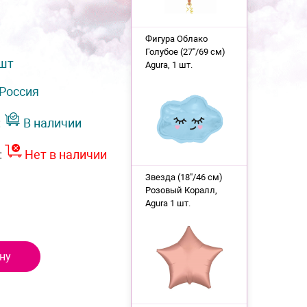
Фигура Облако
Голубое (27''/69 см)
 шт
Agura, 1 шт.
Россия
:
В наличии
:
Нет в наличии
Звезда (18''/46 см)
Розовый Коралл,
Agura 1 шт.
ну