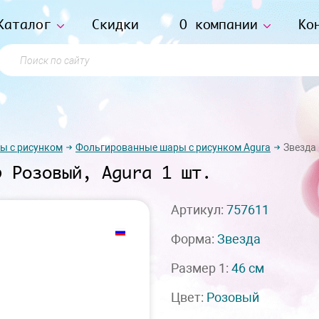
Каталог
Скидки
О компании
Ко
Поиск по сайту
ы с рисунком
Фольгированные шары с рисунком Agura
Звезда 
р Розовый, Agura 1 шт.
Артикул:
757611
Форма:
Звезда
Размер 1:
46 см
Цвет:
Розовый