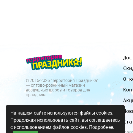
Дос
Ски
О к
© 2015-2026 "Территория Праздника"
— оптово-розничный магазин
Кон
воздушных шаров и товаров для
праздника.
Акц
Нов
На нашем сайте используются файлы cookies.
Продолжая использовать сайт, вы соглашаетесь
Ста
с использованием файлов cookies.
Подробнее.
Все цены и усло