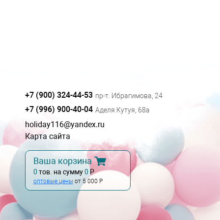
+7 (900) 324-44-53
пр-т. Ибрагимова, 24
+7 (996) 900-40-04
Аделя Кутуя, 68а
holiday116@yandex.ru
Карта сайта
Ваша корзина
0
тов. на сумму
0
Р
оптовые цены
от 5 000 Р