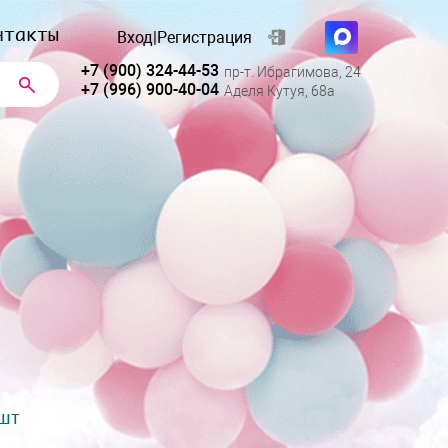
нтакты
Вход
|
Регистрация
+7 (900) 324-44-53
пр-т. Ибрагимова, 24
+7 (996) 900-40-04
Аделя Кутуя, 68а
 шт