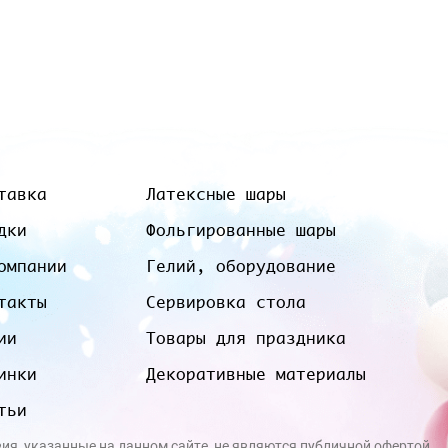
тавка
Латексные шары
дки
Фольгированные шары
омпании
Гелий, оборудование
такты
Сервировка стола
ии
Товары для праздника
инки
Декоративные материалы
тьи
вия, указанные на данном сайте, не являются публичной офертой.