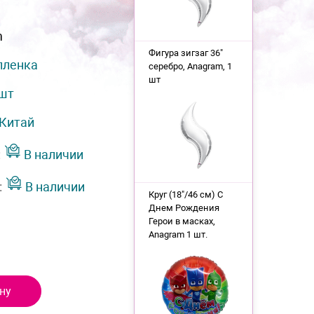
m
Фигура зигзаг 36"
пленка
серебро, Anagram, 1
шт
 шт
Китай
:
В наличии
:
В наличии
Круг (18"/46 см) С
Днем Рождения
Герои в масках,
Anagram 1 шт.
ну