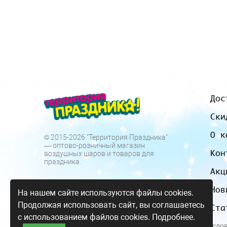
Дос
Ски
О к
© 2015-2026 "Территория Праздника"
— оптово-розничный магазин
Кон
воздушных шаров и товаров для
праздника.
Акц
Нов
На нашем сайте используются файлы cookies.
Продолжая использовать сайт, вы соглашаетесь
Ста
с использованием файлов cookies.
Подробнее.
Все цены и усло