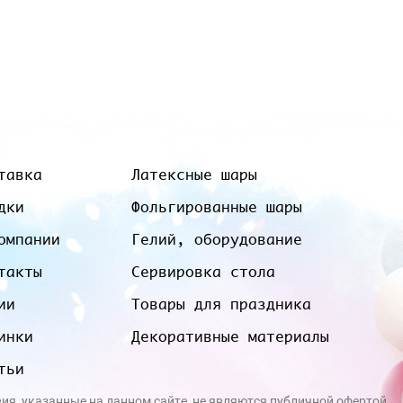
тавка
Латексные шары
дки
Фольгированные шары
омпании
Гелий, оборудование
такты
Сервировка стола
ии
Товары для праздника
инки
Декоративные материалы
тьи
вия, указанные на данном сайте, не являются публичной офертой.