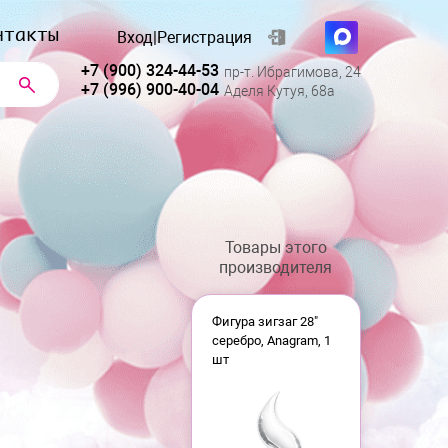
нтакты
Вход
|
Регистрация
+7 (900) 324-44-53
пр-т. Ибрагимова, 24
+7 (996) 900-40-04
Аделя Кутуя, 68а
Товары этого
производителя
Фигура зигзаг 28"
серебро, Anagram, 1
шт