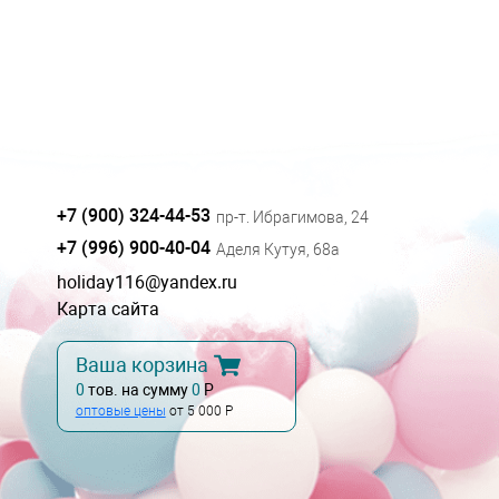
+7 (900) 324-44-53
пр-т. Ибрагимова, 24
+7 (996) 900-40-04
Аделя Кутуя, 68а
holiday116@yandex.ru
Карта сайта
Ваша корзина
0
тов. на сумму
0
Р
оптовые цены
от 5 000 Р