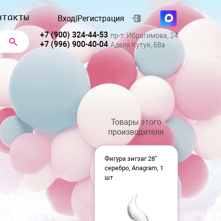
нтакты
Вход
|
Регистрация
+7 (900) 324-44-53
пр-т. Ибрагимова, 24
+7 (996) 900-40-04
Аделя Кутуя, 68а
Товары этого
производителя
Фигура зигзаг 28"
серебро, Anagram, 1
шт