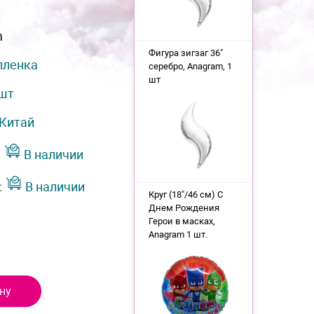
m
Фигура зигзаг 36"
пленка
серебро, Anagram, 1
шт
 шт
Китай
:
В наличии
:
В наличии
Круг (18"/46 см) С
Днем Рождения
Герои в масках,
Anagram 1 шт.
ну