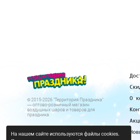
Дос
Ски
О к
© 2015-2026 "Территория Праздника"
— оптово-розничный магазин
Кон
воздушных шаров и товаров для
праздника.
Акц
Нов
На нашем сайте используются файлы cookies.