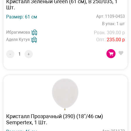
Кристалл Зеленый Green (61 см), B 250/035, 1
Шт.
Размер: 61 см
Арт: 1109-0453
В упак: 1 шт
Ибрагимова
Розн. 309.00 р
Опт.
235.00 р
Аделя Кутуя
-
+
Кристалл Прозрачный (390) (18''/46 см)
Sempertex, 1 Шт.