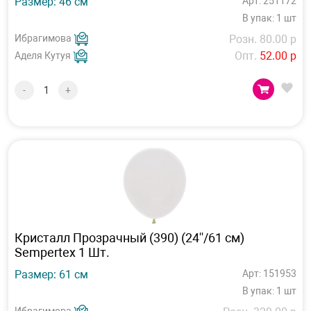
Размер: 46 см
Арт: 251172
В упак: 1 шт
Ибрагимова
Розн. 80.00 р
Опт.
52.00 р
Аделя Кутуя
-
+
Кристалл Прозрачный (390) (24''/61 см)
Sempertex 1 Шт.
Размер: 61 см
Арт: 151953
В упак: 1 шт