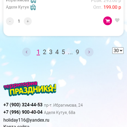
Ибрагимова
Розн. 295.00 р
Опт.
199.00 р
Аделя Кутуя
-
+
1
2
3
4
5
...
9
+7 (900) 324-44-53
пр-т. Ибрагимова, 24
+7 (996) 900-40-04
Аделя Кутуя, 68а
holiday116@yandex.ru
Карта сайта