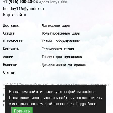
+7 (996) 900-40-04
Аделя Кутуя, 68а
holiday116@yandex.ru
Карта сайта
Доставка
Латексные шары
Скидки
Фольгированные шары
О компании
Гелий, оборудование
Контакты
Сервировка стола
Акции
Товары для праздника
Новинки
Декоративные материалы
Статьи
© 2015-2026 "Территория Праздника" — оптово-розничный магазин воздушных шаров и
товаров для праздника.
На нашем сайте используются файлы cookies.
Все цены и условия, указанные на данном сайте, не являются публичной офертой.
Продолжая использовать сайт, вы соглашаетесь
Согласие на обработку персональных данных
|
Политика в отношении обработки
с использованием файлов cookies.
Подробнее.
персональных данных
Принять