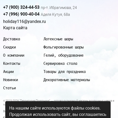
+7 (900) 324-44-53
пр-т. Ибрагимова, 24
+7 (996) 900-40-04
Аделя Кутуя, 68а
holiday116@yandex.ru
Карта сайта
Доставка
Латексные шары
Скидки
Фольгированные шары
О компании
Гелий, оборудование
Контакты
Сервировка стола
Акции
Товары для праздника
Новинки
Декоративные материалы
Статьи
© 2015-2026 "Территория Праздника" — оптово-розничный магазин воздушных шаров и
товаров для праздника.
На нашем сайте используются файлы cookies.
Все цены и условия, указанные на данном сайте, не являются публичной офертой.
Продолжая использовать сайт, вы соглашаетесь
Согласие на обработку персональных данных
|
Политика в отношении обработки