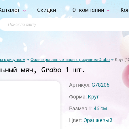
Каталог
Скидки
О компании
Ко
Поиск по сайту
ы с рисунком
Фольгированные шары с рисунком Grabo
Круг (1
льный мяч, Grabo 1 шт.
Артикул:
G78206
Форма:
Круг
Размер 1:
46 см
Цвет:
Оранжевый