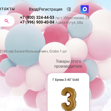
нтакты
Вход
|
Регистрация
+7 (900) 324-44-53
пр-т. Ибрагимова, 24
+7 (996) 900-40-04
Аделя Кутуя, 68а
8"/46 см) Баскетбольный мяч, Grabo 1 шт.
Товары этого
производителя
Г Буква З 40" Gold