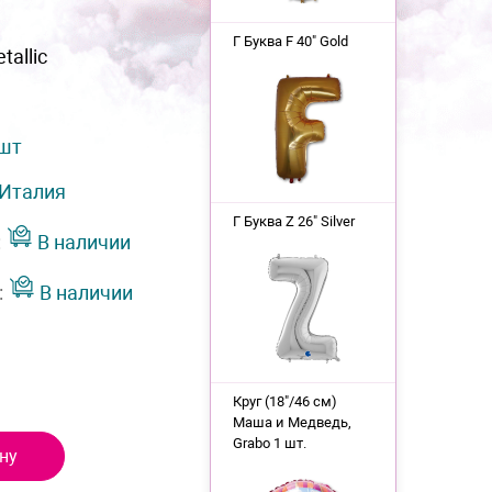
Г Буква F 40" Gold
tallic
 шт
Италия
Г Буква Z 26" Silver
:
В наличии
:
В наличии
Круг (18"/46 см)
Маша и Медведь,
Grabo 1 шт.
ну