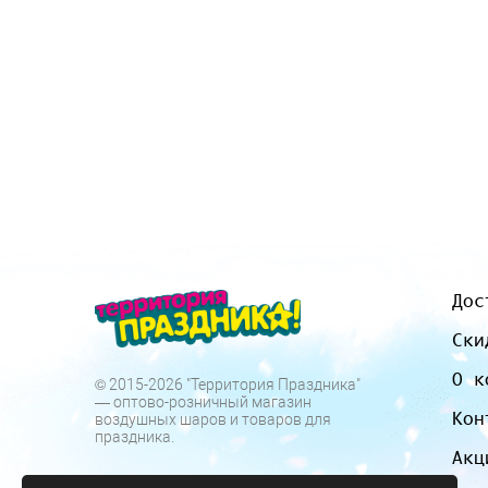
Дос
Ски
О к
© 2015-2026 "Территория Праздника"
— оптово-розничный магазин
Кон
воздушных шаров и товаров для
праздника.
Акц