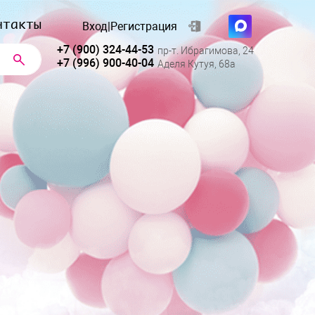
нтакты
Вход
|
Регистрация
+7 (900) 324-44-53
пр-т. Ибрагимова, 24
+7 (996) 900-40-04
Аделя Кутуя, 68а