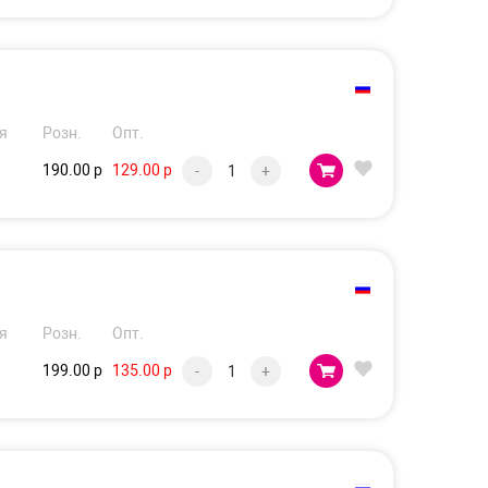
я
Розн.
Опт.
190.00 р
129.00 р
-
+
я
Розн.
Опт.
199.00 р
135.00 р
-
+