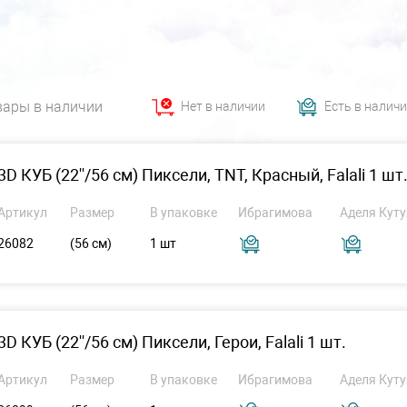
вары в наличии
Нет в наличии
Есть в налич
3D КУБ (22''/56 см) Пиксели, TNT, Красный, Falali 1 шт
Артикул
Размер
В упаковке
Ибрагимова
Аделя Куту
26082
(56 см)
1 шт
3D КУБ (22''/56 см) Пиксели, Герои, Falali 1 шт.
Артикул
Размер
В упаковке
Ибрагимова
Аделя Куту