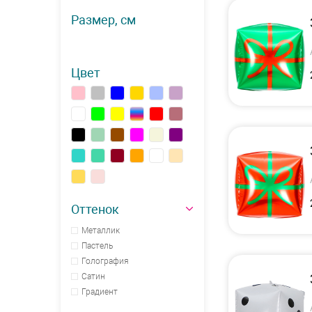
Размер, см
Цвет
Оттенок
Металлик
Пастель
Голография
Сатин
Градиент