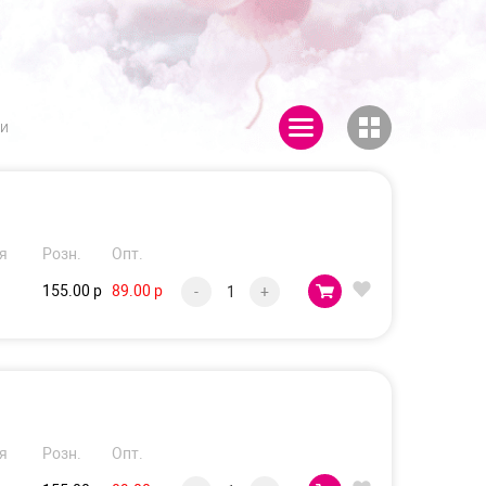
ии
.
я
Розн.
Опт.
155.00 р
89.00 р
-
+
я
Розн.
Опт.