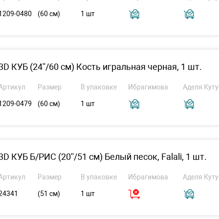
1209-0480
(60 см)
1 шт
3D КУБ (24''/60 см) Кость игральная черная, 1 шт.
Артикул
Размер
В упаковке
Ибрагимова
Аделя Куту
1209-0479
(60 см)
1 шт
3D КУБ Б/РИС (20''/51 см) Белый песок, Falali, 1 шт.
Артикул
Размер
В упаковке
Ибрагимова
Аделя Куту
24341
(51 см)
1 шт