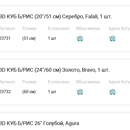
3D КУБ Б/РИС (20''/51 см) Серебро, Falali, 1 шт.
Артикул
Размер
В упаковке
Ибрагимова
Аделя Куту
23731
(51 см)
1 шт
3D КУБ Б/РИС (24''/60 см) Золото, Bravo, 1 шт.
Артикул
Размер
В упаковке
Ибрагимова
Аделя Куту
23732
(60 см)
1 шт
3D КУБ Б/РИС 26" Голубой, Agura