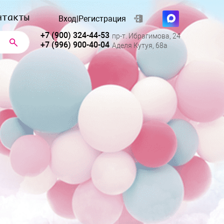
нтакты
Вход
|
Регистрация
+7 (900) 324-44-53
пр-т. Ибрагимова, 24
+7 (996) 900-40-04
Аделя Кутуя, 68а