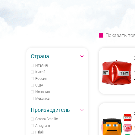
Показать то
Страна
Италия
Китай
Россия
США
Испания
Мексика
Производитель
Grabo/Betallic
Anagram
Falali