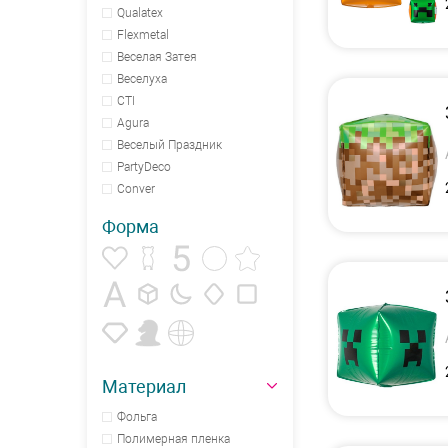
Qualatex
Flexmetal
Веселая Затея
Веселуха
CTI
Agura
Веселый Праздник
PartyDeco
Conver
Форма
Материал
Фольга
Полимерная пленка