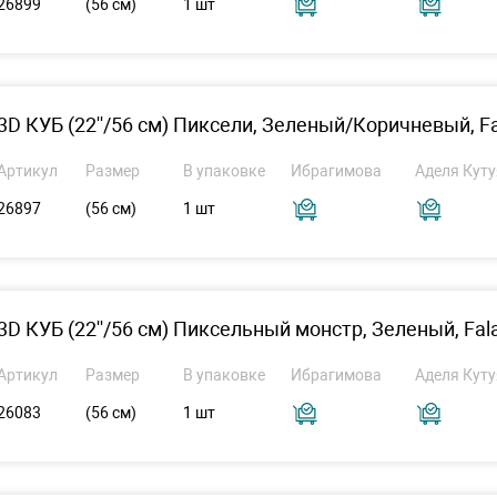
26899
(56 см)
1 шт
3D КУБ (22''/56 см) Пиксели, Зеленый/Коричневый, Fal
Артикул
Размер
В упаковке
Ибрагимова
Аделя Куту
26897
(56 см)
1 шт
3D КУБ (22''/56 см) Пиксельный монстр, Зеленый, Falal
Артикул
Размер
В упаковке
Ибрагимова
Аделя Куту
26083
(56 см)
1 шт