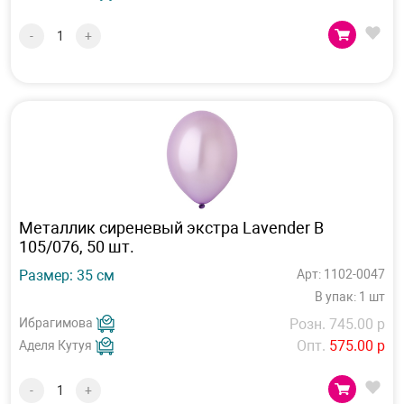
-
+
Металлик сиреневый экстра Lavender В
105/076, 50 шт.
Размер: 35 см
Арт: 1102-0047
В упак: 1 шт
Ибрагимова
Розн. 745.00 р
Опт.
575.00 р
Аделя Кутуя
-
+