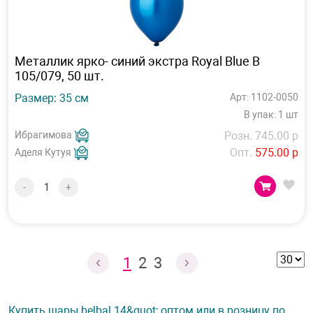
Металлик ярко- синий экстра Royal Blue B
105/079, 50 шт.
Размер: 35 см
Арт: 1102-0050
В упак: 1 шт
Ибрагимова
Розн. 745.00 р
Опт.
575.00 р
Аделя Кутуя
-
+
1
2
3
Купить шары belbal 14&quot; оптом или в розницу по