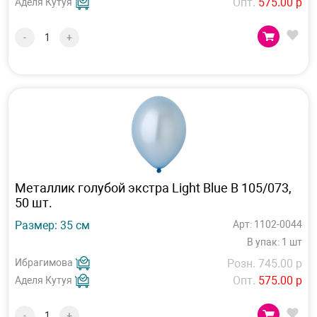
Опт.
575.00 р
Аделя Кутуя
-
+
Металлик голубой экстра Light Blue В 105/073,
50 шт.
Размер: 35 см
Арт: 1102-0044
В упак: 1 шт
Ибрагимова
Розн. 745.00 р
Опт.
575.00 р
Аделя Кутуя
-
+