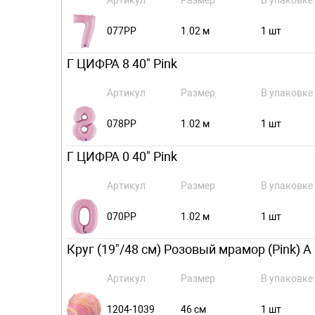
Артикул
Размер
В упаковке
077PP
1.02 м
1 шт
Г ЦИФРА 8 40" Pink
Артикул
Размер
В упаковке
078PP
1.02 м
1 шт
Г ЦИФРА 0 40" Pink
Артикул
Размер
В упаковке
070PP
1.02 м
1 шт
Круг (19"/48 см) Розовый мрамор (Pink) А 
Артикул
Размер
В упаковке
1204-1039
46 см
1 шт