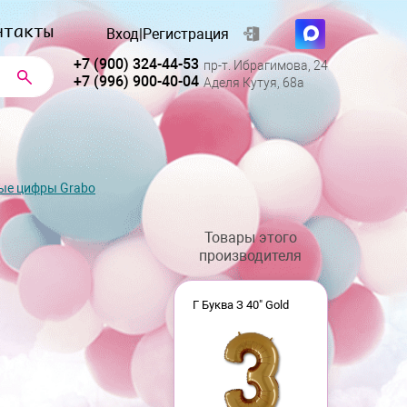
нтакты
Вход
|
Регистрация
+7 (900) 324-44-53
пр-т. Ибрагимова, 24
+7 (996) 900-40-04
Аделя Кутуя, 68а
ые цифры Grabo
Товары этого
производителя
Г Буква З 40" Gold