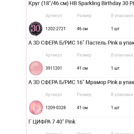
Круг (18"/46 см) HB Sparkling Birthday 30 
Артикул
Размер
В упаковке
1202-2721
46 см
1 шт
А 3D СФЕРА Б/РИС 16" Пастель Pink в упак
Артикул
Размер
В упаковке
3911201
41 см
1 шт
А 3D СФЕРА Б/РИС 16" Мрамор Pink в упак
Артикул
Размер
В упаковке
1209-0328
41 см
1 шт
Г ЦИФРА 7 40" Pink