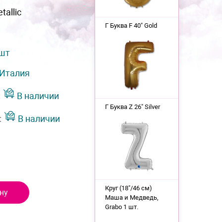
tallic
Г Буква F 40" Gold
 шт
Италия
:
В наличии
Г Буква Z 26" Silver
:
В наличии
Круг (18"/46 см)
ну
Маша и Медведь,
Grabo 1 шт.