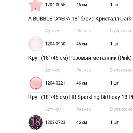
1204-0055
46 см
1 шт
А BUBBLE СФЕРА 18" б/рис Кристалл Dark 
Артикул
Размер
В упаковке
1204-0930
46 см
1 шт
Круг (18"/46 см) Розовый металлик (Pink) 
Артикул
Размер
В упаковке
1204-0221
46 см
1 шт
Круг (18"/46 см) HB Sparkling Birthday 18 
Артикул
Размер
В упаковке
1202-2723
46 см
1 шт