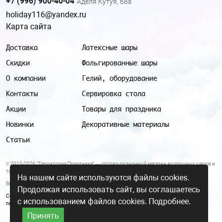
+7 (996) 900-40-04
Аделя Кутуя, 68а
holiday116@yandex.ru
Карта сайта
Доставка
Латексные шары
Скидки
Фольгированные шары
О компании
Гелий, оборудование
Контакты
Сервировка стола
Акции
Товары для праздника
Новинки
Декоративные материалы
Статьи
© 2015-2026 "Территория Праздника" — оптово-розничный магазин воздушных шаров и
товаров для праздника.
На нашем сайте используются файлы cookies.
Все цены и условия, указанные на данном сайте, не являются публичной офертой.
Продолжая использовать сайт, вы соглашаетесь
Согласие на обработку персональных данных
|
Политика в отношении обработки
с использованием файлов cookies.
Подробнее.
персональных данных
Принять