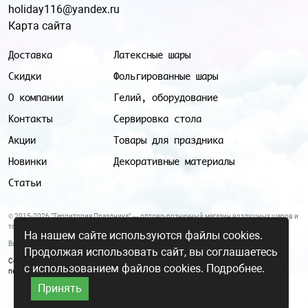
holiday116@yandex.ru
Карта сайта
Доставка
Латексные шары
Скидки
Фольгированные шары
О компании
Гелий, оборудование
Контакты
Сервировка стола
Акции
Товары для праздника
Новинки
Декоративные материалы
Статьи
© 2015-2026 "Территория Праздника" — оптово-розничный магазин воздушных шаров и
товаров для праздника.
На нашем сайте используются файлы cookies.
Все цены и условия, указанные на данном сайте, не являются публичной офертой.
Продолжая использовать сайт, вы соглашаетесь
Согласие на обработку персональных данных
|
Политика в отношении обработки
с использованием файлов cookies.
Подробнее.
персональных данных
Принять