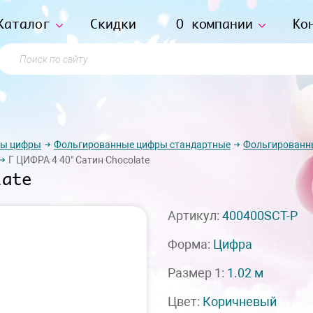
Каталог
Скидки
О компании
Ко
Поиск по сайту
ры цифры
Фольгированные цифры стандартные
Фольгированн
Г ЦИФРА 4 40" Сатин Chocolate
late
Артикул:
400400SCT-P
Форма:
Цифра
Размер 1:
1.02 м
Цвет:
Коричневый