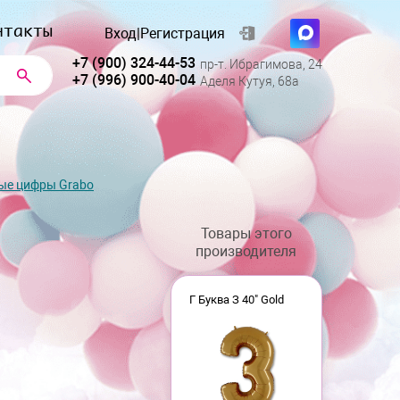
нтакты
Вход
|
Регистрация
+7 (900) 324-44-53
пр-т. Ибрагимова, 24
+7 (996) 900-40-04
Аделя Кутуя, 68а
ые цифры Grabo
Товары этого
производителя
Г Буква З 40" Gold