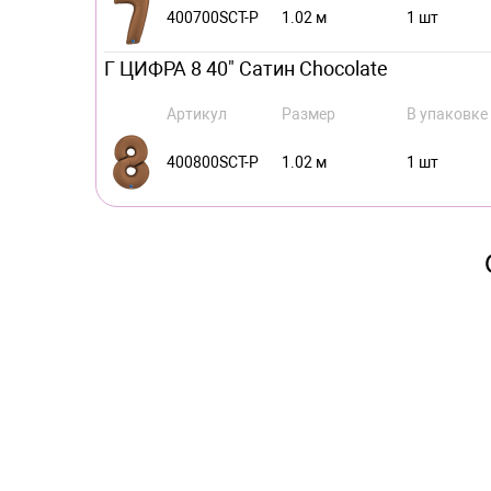
400700SCT-P
1.02 м
1 шт
Г ЦИФРА 8 40" Сатин Chocolate
Артикул
Размер
В упаковке
400800SCT-P
1.02 м
1 шт