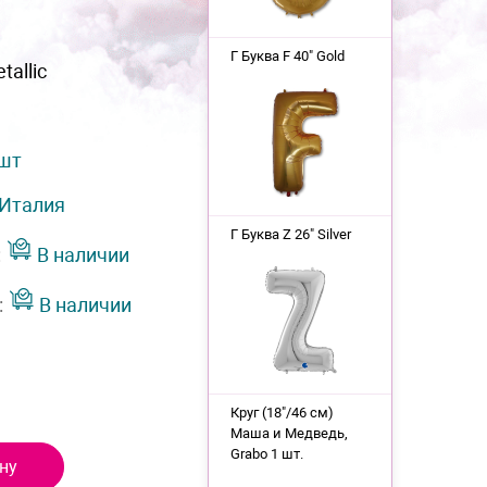
Г Буква F 40" Gold
tallic
 шт
Италия
Г Буква Z 26" Silver
:
В наличии
:
В наличии
Круг (18"/46 см)
Маша и Медведь,
Grabo 1 шт.
ну