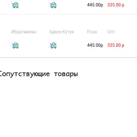
445.00р
335.00 р
Ибрагимова
Аделя Кутуя
Розн.
Опт.
445.00р
335.00 р
Сопутствующие товары