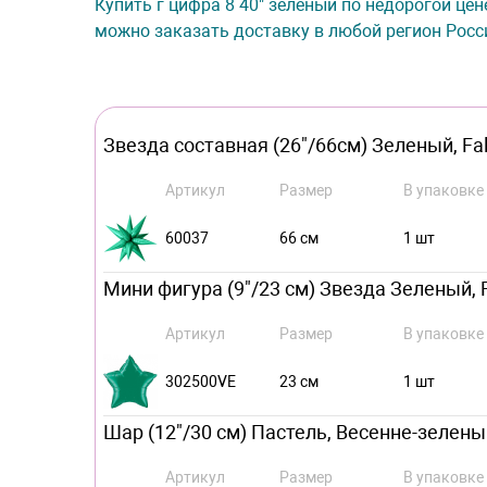
Купить г цифра 8 40" зеленый по недорогой цен
можно заказать доставку в любой регион Росс
Звезда составная (26"/66см) Зеленый, Fala
Артикул
Размер
В упаковке
60037
66 см
1 шт
Мини фигура (9"/23 см) Звезда Зеленый, 
Артикул
Размер
В упаковке
302500VE
23 см
1 шт
Шар (12"/30 см) Пастель, Весенне-зеленый 
Артикул
Размер
В упаковке