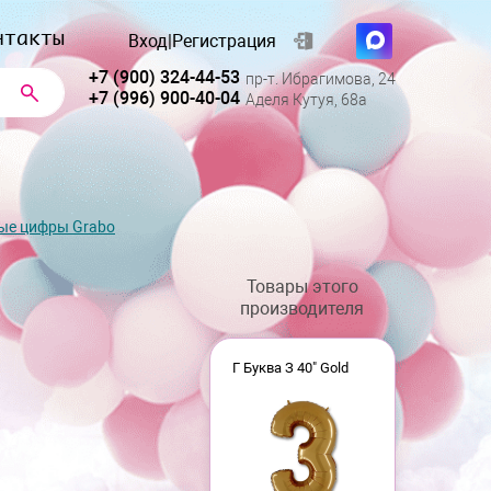
нтакты
Вход
|
Регистрация
+7 (900) 324-44-53
пр-т. Ибрагимова, 24
+7 (996) 900-40-04
Аделя Кутуя, 68а
ые цифры Grabo
Товары этого
производителя
Г Буква З 40" Gold