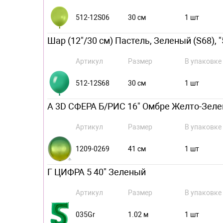
512-12S06
30 см
1 шт
Шар (12"/30 см) Пастель, Зеленый (S68), "
Артикул
Размер
В упаковке
512-12S68
30 см
1 шт
А 3D СФЕРА Б/РИС 16" Омбре Желто-Зеле
Артикул
Размер
В упаковке
1209-0269
41 см
1 шт
Г ЦИФРА 5 40" Зеленый
Артикул
Размер
В упаковке
035Gr
1.02 м
1 шт