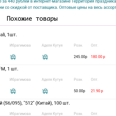
е за 440 рублей в интернет-магазине Территория праздника
ии со скидкой от поставщика. Оптовые цены на весь ассор
Похожие товары
li, 1шт.
Ибрагимова
Аделя Кутуя
Розн.
Опт.
245.00р
180.00 р
FM, 1 шт.
Ибрагимова
Аделя Кутуя
Розн.
Опт.
50.00р
21.90 р
(S6/095), "512" (Китай), 100 шт.
Ибрагимова
Аделя Кутуя
Розн.
Опт.