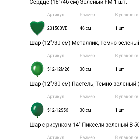
Сердце (18"/46 см) Зелёный FM 1 шт.
Артикул
Размер
В упаковке
201500VE
46 см
1 шт
Шар (12"/30 см) Металлик, Темно-зеленый 
Артикул
Размер
В упаковке
512-12M26
30 см
1 шт
Шар (12"/30 см) Пастель, Темно-зеленый (S
Артикул
Размер
В упаковке
512-12S56
30 см
1 шт
Шар с рисунком 14" Пиксели зеленый B 5
Артикул
Размер
В упаковке