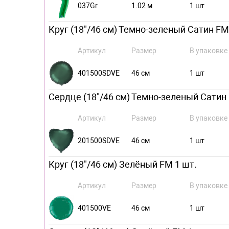
037Gr
1.02 м
1 шт
Круг (18"/46 см) Темно-зеленый Сатин FM
Артикул
Размер
В упаковке
401500SDVE
46 см
1 шт
Сердце (18"/46 см) Темно-зеленый Сатин 
Артикул
Размер
В упаковке
201500SDVE
46 см
1 шт
Круг (18"/46 см) Зелёный FM 1 шт.
Артикул
Размер
В упаковке
401500VE
46 см
1 шт