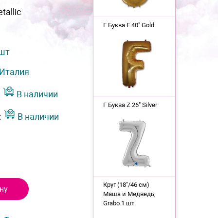
tallic
Г Буква F 40" Gold
 шт
Италия
:
В наличии
Г Буква Z 26" Silver
:
В наличии
Круг (18"/46 см)
ну
Маша и Медведь,
Grabo 1 шт.