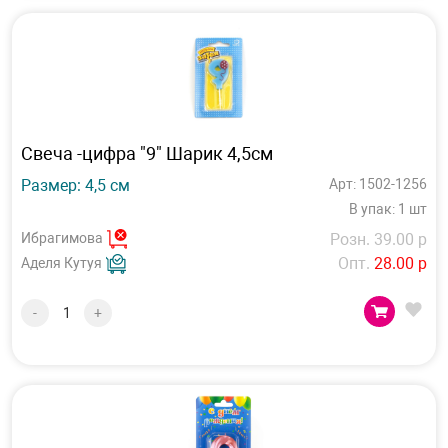
Свеча -цифра "9" Шарик 4,5см
Размер: 4,5 см
Арт: 1502-1256
В упак: 1 шт
Ибрагимова
Розн. 39.00 р
Опт.
28.00 р
Аделя Кутуя
-
+