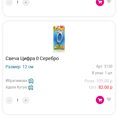
-
+
Свеча Цифра 0 Серебро
Размер: 12 см
Арт: 3130
В упак: 1 шт
Ибрагимова
Розн. 105.00 р
Опт.
82.00 р
Аделя Кутуя
-
+