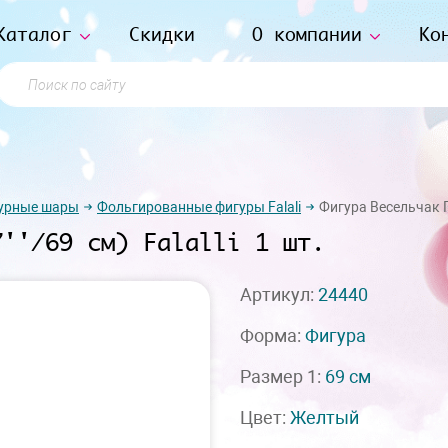
Каталог
Скидки
О компании
Ко
Поиск по сайту
урные шары
Фольгированные фигуры Falali
Фигура Весельчак Губ
7''/69 см) Falalli 1 шт.
Артикул:
24440
Форма:
Фигура
Размер 1:
69 см
Цвет:
Желтый