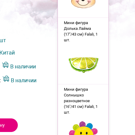
Мини фигура
Долька Лайма
(17"/43 см) Falali, 1
 шт
шт.
Китай
:
В наличии
:
В наличии
Мини фигура
Солнышко
разноцветное
(16"/41 см) Falali, 1
шт.
ну