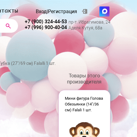
нтакты
Вход
|
Регистрация
+7 (900) 324-44-53
пр-т. Ибрагимова, 24
+7 (996) 900-40-04
Аделя Кутуя, 68а
ка (27''/69 см) Falalli 1 шт.
Товары этого
производителя
Мини фигура Голова
Обезьянки (14"/36
см) Falali 1 шт.