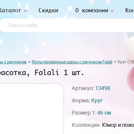
Каталог
Скидки
О компании
Ко
Поиск по сайту
ы с рисунком
Фольгированные шары с рисунком Falali
Круг (18'
расотка, Falali 1 шт.
Артикул:
13498
Форма:
Круг
Размер 1:
46 см
Коллекция:
Юмор и пож