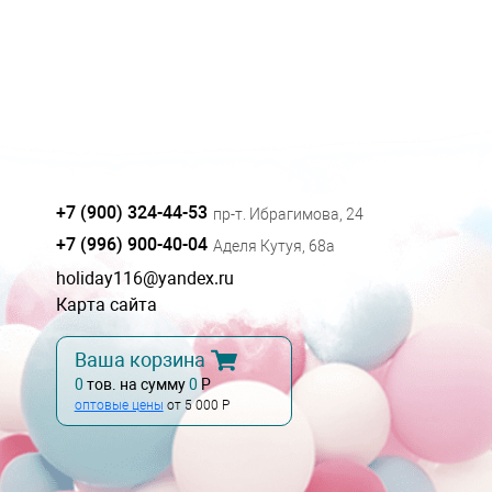
+7 (900) 324-44-53
пр-т. Ибрагимова, 24
+7 (996) 900-40-04
Аделя Кутуя, 68а
holiday116@yandex.ru
Карта сайта
Ваша корзина
0
тов. на сумму
0
Р
оптовые цены
от 5 000 Р