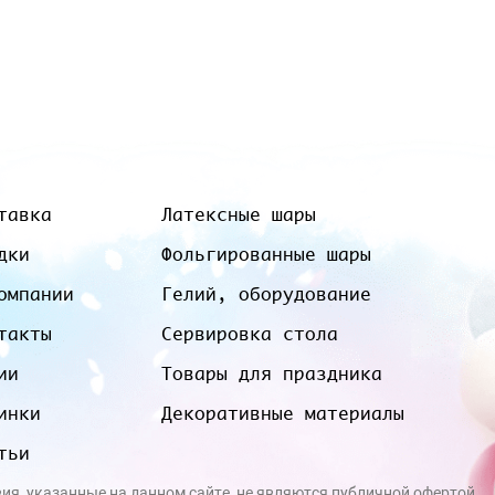
тавка
Латексные шары
дки
Фольгированные шары
омпании
Гелий, оборудование
такты
Сервировка стола
ии
Товары для праздника
инки
Декоративные материалы
тьи
вия, указанные на данном сайте, не являются публичной офертой.