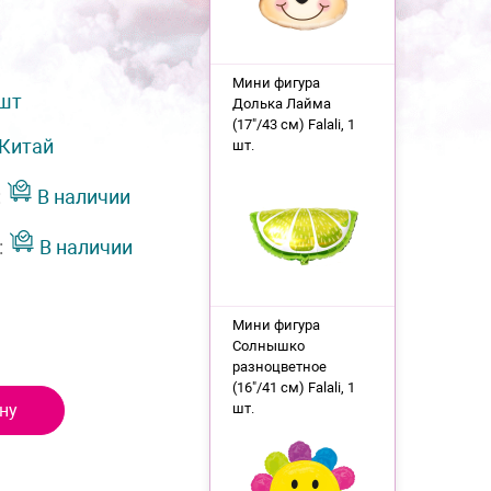
Мини фигура
 шт
Долька Лайма
(17"/43 см) Falali, 1
Китай
шт.
:
В наличии
:
В наличии
Мини фигура
Солнышко
разноцветное
(16"/41 см) Falali, 1
ну
шт.