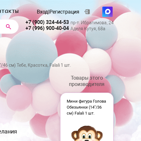
нтакты
Вход
|
Регистрация
+7 (900) 324-44-53
пр-т. Ибрагимова, 24
+7 (996) 900-40-04
Аделя Кутуя, 68а
'/46 см) Тебе, Красотка, Falali 1 шт.
Товары этого
производителя
Мини фигура Голова
Обезьянки (14"/36
см) Falali 1 шт.
елания