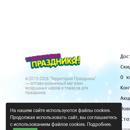
Дос
Ски
О к
© 2015-2026 "Территория Праздника"
— оптово-розничный магазин
Кон
воздушных шаров и товаров для
праздника.
Акц
Нов
На нашем сайте используются файлы cookies.
Продолжая использовать сайт, вы соглашаетесь
Ста
с использованием файлов cookies.
Подробнее.
Все цены и усло