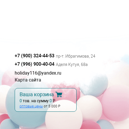
+7 (900) 324-44-53
пр-т. Ибрагимова, 24
+7 (996) 900-40-04
Аделя Кутуя, 68а
holiday116@yandex.ru
Карта сайта
Ваша корзина
0
тов. на сумму
0
Р
оптовые цены
от 5 000 Р