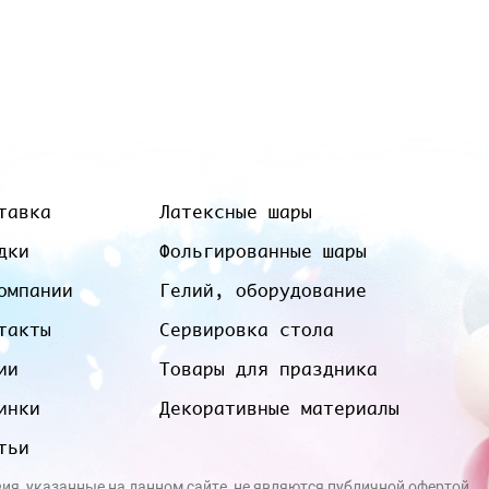
тавка
Латексные шары
дки
Фольгированные шары
омпании
Гелий, оборудование
такты
Сервировка стола
ии
Товары для праздника
инки
Декоративные материалы
тьи
вия, указанные на данном сайте, не являются публичной офертой.