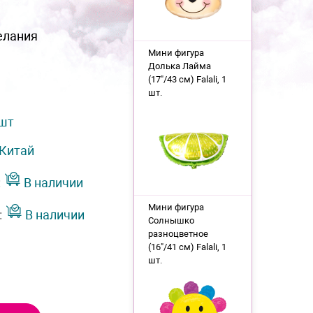
елания
Мини фигура
Долька Лайма
(17"/43 см) Falali, 1
шт.
 шт
Китай
:
В наличии
Мини фигура
:
В наличии
Солнышко
разноцветное
(16"/41 см) Falali, 1
шт.