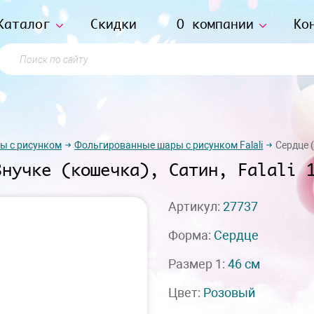
Каталог
Скидки
О компании
Ко
Поиск по сайту
ы с рисунком
Фольгированные шары с рисунком Falali
Сердце (
Внучке (кошечка), Сатин, Falali 
Артикул:
27737
Форма:
Сердце
Размер 1:
46 см
Цвет:
Розовый