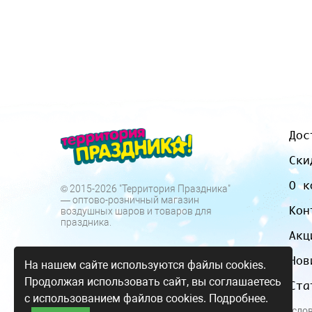
Дос
Ски
О к
© 2015-2026 "Территория Праздника"
— оптово-розничный магазин
Кон
воздушных шаров и товаров для
праздника.
Акц
Нов
На нашем сайте используются файлы cookies.
Продолжая использовать сайт, вы соглашаетесь
Ста
с использованием файлов cookies.
Подробнее.
Все цены и усло