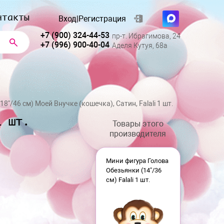
нтакты
Вход
|
Регистрация
+7 (900) 324-44-53
пр-т. Ибрагимова, 24
+7 (996) 900-40-04
Аделя Кутуя, 68а
18''/46 см) Моей Внучке (кошечка), Сатин, Falali 1 шт.
1 шт.
Товары этого
производителя
Мини фигура Голова
Обезьянки (14"/36
см) Falali 1 шт.