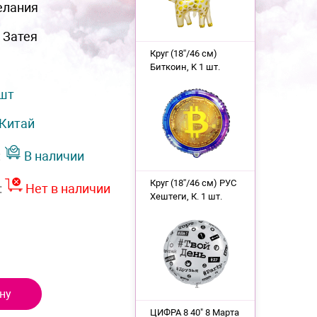
елания
 Затея
Круг (18''/46 см)
Биткоин, K 1 шт.
 шт
Китай
:
В наличии
Круг (18''/46 см) РУС
:
Нет в наличии
Хештеги, К. 1 шт.
ну
ЦИФРА 8 40" 8 Марта