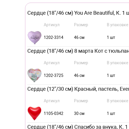
Сердце (18''/46 см) You Are Beautiful, К. 1 
Артикул
Размер
В упаковке
1202-3314
46 см
1 шт
Сердце (18''/46 см) 8 марта Кот с тюльпан
Артикул
Размер
В упаковке
1202-3725
46 см
1 шт
Сердце (12''/30 см) Красный, пастель, Ever
Артикул
Размер
В упаковке
1105-0342
30 см
1 шт
Сердце (18''/46 см) Спасибо за внука, К. 1