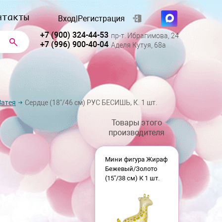
нтакты
Вход
|
Регистрация
+7 (900) 324-44-53
пр-т. Ибрагимова, 24
+7 (996) 900-40-04
Аделя Кутуя, 68а
Затея
Сердце (18''/46 см) РУС БЕСИШЬ, К. 1 шт.
Товары этого
производителя
Мини фигура Жираф
Бежевый/Золото
(15"/38 см) К 1 шт.