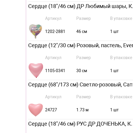
Сердце (18''/46 см) ДР Любимый шары, К.
Артикул
Размер
В упаковке
1202-2881
46 см
1 шт
Сердце (12''/30 см) Розовый, пастель, Ever
Артикул
Размер
В упаковке
1105-0341
30 см
1 шт
Сердце (68''/173 см) Светло-розовый, Сатин
Артикул
Размер
В упаковке
24727
1.73 м
1 шт
Сердце (18''/46 см) РУС ДР ДОЧЕНЬКА, К.