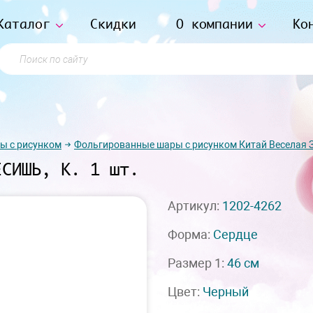
Каталог
Скидки
О компании
Ко
Поиск по сайту
ы с рисунком
Фольгированные шары с рисунком Китай Веселая 
ЕСИШЬ, К. 1 шт.
Артикул:
1202-4262
Форма:
Сердце
Размер 1:
46 см
Цвет:
Черный