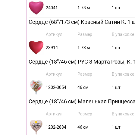
24041
1.73 м
1 шт
Сердце (68''/173 см) Красный Сатин К. 1 
Артикул
Размер
В упаковке
23914
1.73 м
1 шт
Сердце (18''/46 см) РУС 8 Марта Розы, К. 
Артикул
Размер
В упаковке
1202-3054
46 см
1 шт
Сердце (18''/46 см) Маленькая Принцесса,
Артикул
Размер
В упаковке
1202-2884
46 см
1 шт