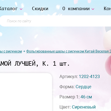
Каталог
Скидки
О компании
Ко
Поиск по сайту
ы с рисунком
Фольгированные шары с рисунком Китай Веселая 
АМОЙ ЛУЧШЕЙ, К. 1 шт.
Артикул:
1202-4123
Форма:
Сердце
Размер 1:
46 см
Цвет:
Сиреневый