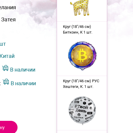
елания
 Затея
Круг (18''/46 см)
Биткоин, K 1 шт.
 шт
Китай
:
В наличии
Круг (18''/46 см) РУС
:
В наличии
Хештеги, К. 1 шт.
ну