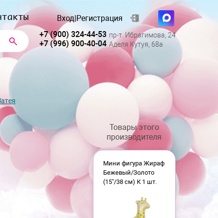
нтакты
Вход
|
Регистрация
+7 (900) 324-44-53
пр-т. Ибрагимова, 24
+7 (996) 900-40-04
Аделя Кутуя, 68а
Затея
Товары этого
производителя
Мини фигура Жираф
Бежевый/Золото
(15"/38 см) К 1 шт.