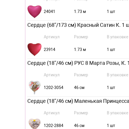
24041
1.73 м
1 шт
Сердце (68''/173 см) Красный Сатин К. 1 
Артикул
Размер
В упаковке
23914
1.73 м
1 шт
Сердце (18''/46 см) РУС 8 Марта Розы, К. 
Артикул
Размер
В упаковке
1202-3054
46 см
1 шт
Сердце (18''/46 см) Маленькая Принцесса,
Артикул
Размер
В упаковке
1202-2884
46 см
1 шт