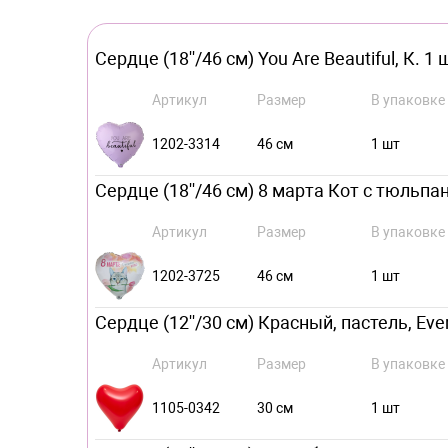
Сердце (18''/46 см) You Are Beautiful, К. 1 
Артикул
Размер
В упаковке
1202-3314
46 см
1 шт
Сердце (18''/46 см) 8 марта Кот с тюльпан
Артикул
Размер
В упаковке
1202-3725
46 см
1 шт
Сердце (12''/30 см) Красный, пастель, Ever
Артикул
Размер
В упаковке
1105-0342
30 см
1 шт