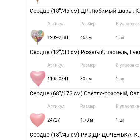
Сердце (18''/46 см) ДР Любимый шары, К.
Артикул
Размер
В упаковке
1202-2881
46 см
1 шт
Сердце (12''/30 см) Розовый, пастель, Ever
Артикул
Размер
В упаковке
1105-0341
30 см
1 шт
Сердце (68''/173 см) Светло-розовый, Сатин
Артикул
Размер
В упаковке
24727
1.73 м
1 шт
Сердце (18''/46 см) РУС ДР ДОЧЕНЬКА, К.