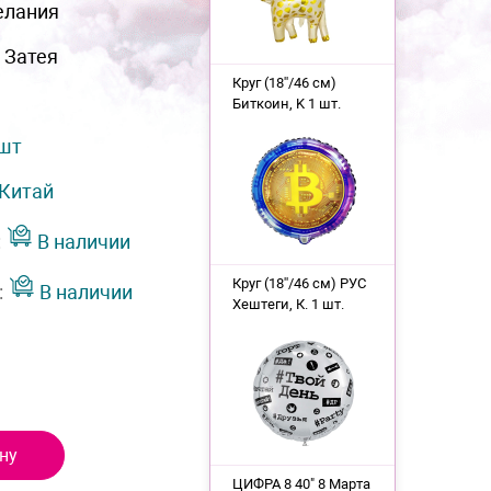
елания
 Затея
Круг (18''/46 см)
Биткоин, K 1 шт.
 шт
Китай
:
В наличии
Круг (18''/46 см) РУС
:
В наличии
Хештеги, К. 1 шт.
ну
ЦИФРА 8 40" 8 Марта