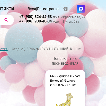
нтакты
Вход
|
Регистрация
+7 (900) 324-44-53
пр-т. Ибрагимова, 24
+7 (996) 900-40-04
Аделя Кутуя, 68а
Затея
Сердце (18''/46 см) РУС ТЫ ЛУЧШИЙ, К. 1 шт.
Товары этого
производителя
Мини фигура Жираф
Бежевый/Золото
(15"/38 см) К 1 шт.