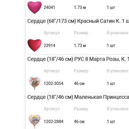
24041
1.73 м
1 шт
Сердце (68''/173 см) Красный Сатин К. 1 
Артикул
Размер
В упаковке
23914
1.73 м
1 шт
Сердце (18''/46 см) РУС 8 Марта Розы, К. 
Артикул
Размер
В упаковке
1202-3054
46 см
1 шт
Сердце (18''/46 см) Маленькая Принцесса,
Артикул
Размер
В упаковке
1202-2884
46 см
1 шт