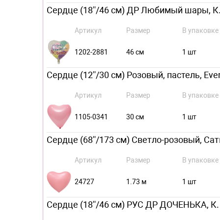
Сердце (18''/46 см) ДР Любимый шары, К.
Артикул
Размер
В упаковке
1202-2881
46 см
1 шт
Сердце (12''/30 см) Розовый, пастель, Ever
Артикул
Размер
В упаковке
1105-0341
30 см
1 шт
Сердце (68''/173 см) Светло-розовый, Сатин
Артикул
Размер
В упаковке
24727
1.73 м
1 шт
Сердце (18''/46 см) РУС ДР ДОЧЕНЬКА, К.