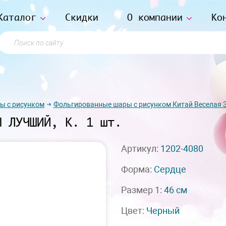
Каталог
Скидки
О компании
Ко
Поиск по сайту
ы с рисунком
Фольгированные шары с рисунком Китай Веселая 
Ы ЛУЧШИЙ, К. 1 шт.
Артикул:
1202-4080
Форма:
Сердце
Размер 1:
46 см
Цвет:
Черный