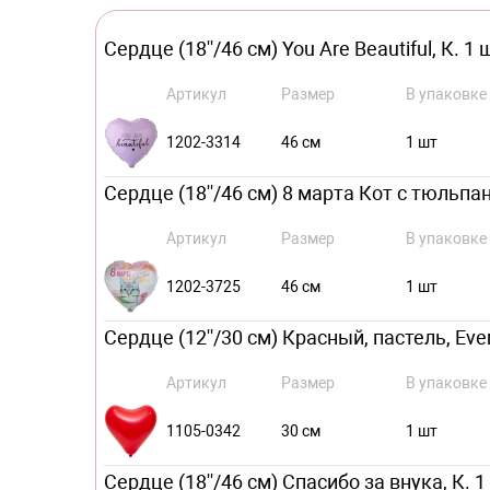
Сердце (18''/46 см) You Are Beautiful, К. 1 
Артикул
Размер
В упаковке
1202-3314
46 см
1 шт
Сердце (18''/46 см) 8 марта Кот с тюльпан
Артикул
Размер
В упаковке
1202-3725
46 см
1 шт
Сердце (12''/30 см) Красный, пастель, Ever
Артикул
Размер
В упаковке
1105-0342
30 см
1 шт
Сердце (18''/46 см) Спасибо за внука, К. 1